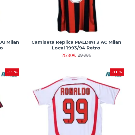
AI Milan
Camiseta Replica MALDINI 3 AC Milan
co
Local 1993/94 Retro
25.90€
29.00€
-11 %
-11 %