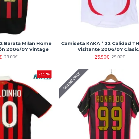
 Barata Milan Home
Camiseta KAKA＇22 Calidad TH
ón 2006/07 Vintage
Visitante 2006/07 Clasi
€
25.90€
29.00€
29.00€
ONLINE ONLY
-11 %