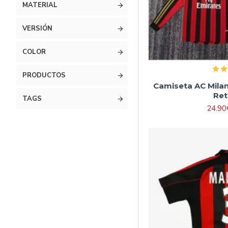
#20 115cm-125cm
MATERIAL
#22 125cm-135cm
VERSIÓN
#24 135cm-145cm
COLOR
#26 145cm-155cm
#28 155cm-165cm
PRODUCTOS
Camiseta AC Mila
Ret
TAGS
24.90