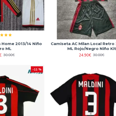
n Home 2013/14 Niño
Camiseta AC Milan Local Retro
ro ML
ML Rojo/Negro Niño Kit
€
24.90€
30.00€
30.00€
-11 %