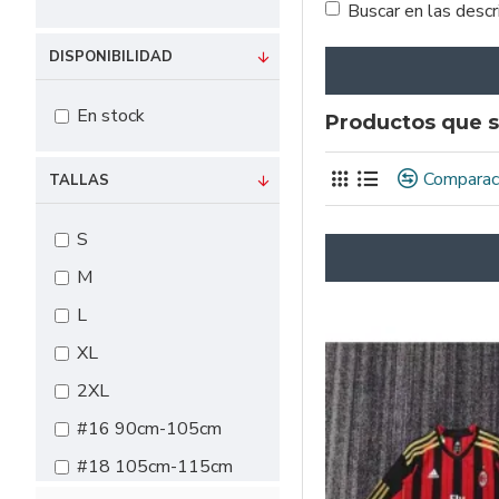
Buscar en las desc
DISPONIBILIDAD
En stock
Productos que s
Comparac
TALLAS
S
M
L
XL
2XL
#16 90cm-105cm
#18 105cm-115cm