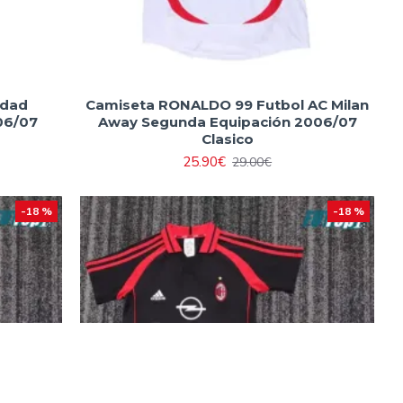
idad
Camiseta RONALDO 99 Futbol AC Milan
06/07
Away Segunda Equipación 2006/07
Clasico
25.90€
29.00€
-18 %
-18 %