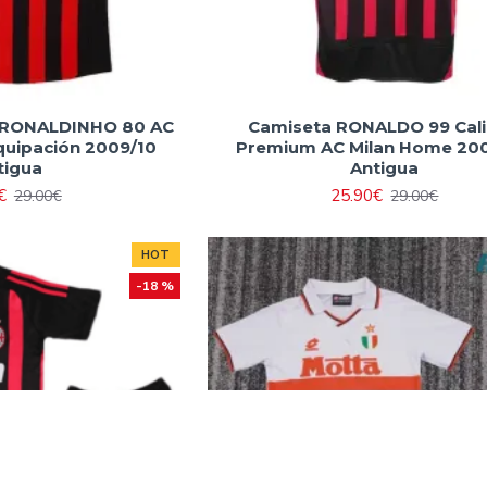
a RONALDINHO 80 AC
Camiseta RONALDO 99 Cal
quipación 2009/10
Premium AC Milan Home 20
tigua
Antigua
€
25.90€
29.00€
29.00€
HOT
-18 %