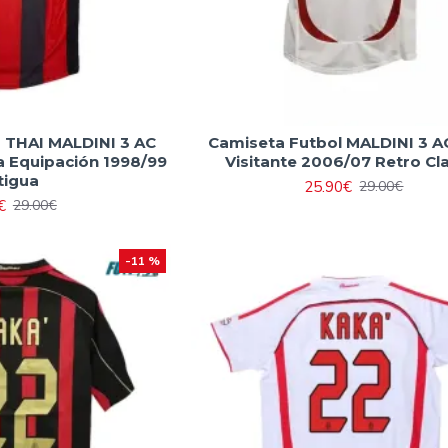
 THAI MALDINI 3 AC
Camiseta Futbol MALDINI 3 A
a Equipación 1998/99
Visitante 2006/07 Retro Cl
tigua
25.90€
29.00€
€
29.00€
-11 %