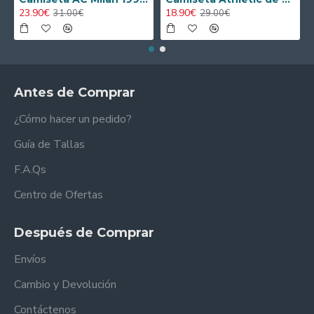
23.90€
18.90€
31.00€
29.00€
Antes de Comprar
¿Cómo hacer un pedido?
Guía de Tallas
F.A.Qs
Centro de Ofertas
Después de Comprar
Envíos
Cambio y Devolución
Contáctenos