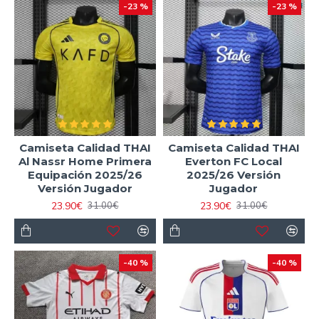
-23 %
-23 %
Camiseta Calidad THAI
Camiseta Calidad THAI
Al Nassr Home Primera
Everton FC Local
Equipación 2025/26
2025/26 Versión
Versión Jugador
Jugador
23.90€
23.90€
31.00€
31.00€
-40 %
-40 %