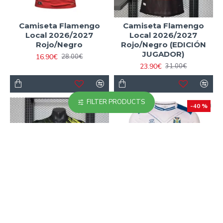
Camiseta Flamengo
Camiseta Flamengo
Local 2026/2027
Local 2026/2027
Rojo/Negro
Rojo/Negro (EDICIÓN
JUGADOR)
16.90€
28.00€
23.90€
31.00€
FILTER PRODUCTS
-23 %
-40 %
Camiseta Futbol
Camiseta Futbol CD
Borussia Dortmund
Tenerife Home 2025/26