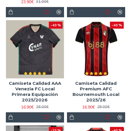
23.90€
31.00€
-40 %
-40 %
Camiseta Calidad AAA
Camiseta Calidad
Venezia FC Local
Premium AFC
Primera Equipación
Bournemouth Local
2025/2026
2025/26
16.90€
16.90€
28.00€
28.00€
-23 %
-40 %