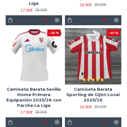
Liga
16.90€
28.00€
17.90€
29.00€
-36 %
-40 %
Camiseta Barata Sevilla
Camiseta Barata
Home Primera
Sporting de Gijón Local
Equipación 2025/26 con
2025/26
Parche La Liga
16.90€
28.00€
17.90€
28.00€