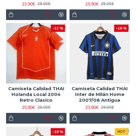
23.90€
25.90€
29.00€
29.00€
-11 %
-18 %
Camiseta Calidad THAI
Camiseta Calidad THAI
Holanda Local 2004
Inter de Milán Home
Retro Clasico
2007/08 Antigua
25.90€
23.90€
29.00€
29.00€
-18 %
HOT