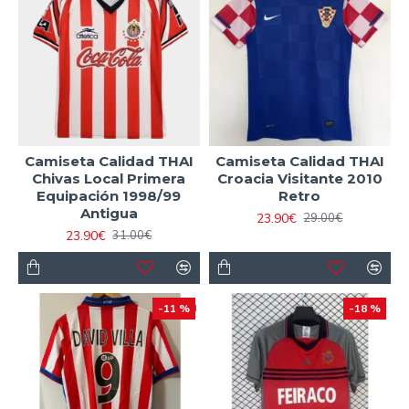
Camiseta Calidad THAI
Camiseta Calidad THAI
Chivas Local Primera
Croacia Visitante 2010
Equipación 1998/99
Retro
Antigua
23.90€
29.00€
23.90€
31.00€
-11 %
-18 %