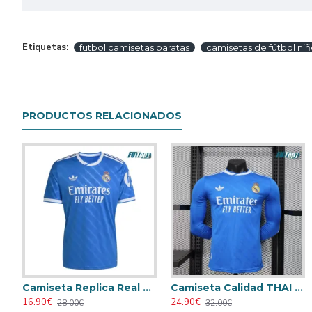
Etiquetas:
futbol camisetas baratas
camisetas de fútbol niñ
PRODUCTOS RELACIONADOS
ta Barata Real Madrid Local Primera Equipación 2025/26 Niño Versión Jugador
Camiseta Replica Real Madrid Third Tercera Equipación 2025/26
Camiseta Calidad THAI Real Madrid Third 2025/26 Versión Jugador ML
Camis
16.90€
24.90€
23.90€
28.00€
32.00€
31.00€