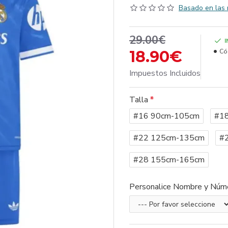
Basado en las 
29.00€
18.90€
Có
Impuestos Incluidos
Talla
#16 90cm-105cm
#1
#22 125cm-135cm
#
#28 155cm-165cm
Personalice Nombre y Núm