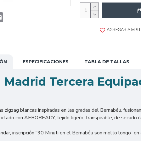
t
atsApp
Email
AGREGAR A MIS 
IÓN
ESPECIFICACIONES
TABLA DE TALLAS
l Madrid Tercera Equipa
s zigzag blancas inspiradas en las gradas del Bernabéu, fusion
clado con AEROREADY, tejido ligero, transpirable, de secado ráp
ndar, inscripción “90 Minuti en el Bernabéu son molto longo” en e