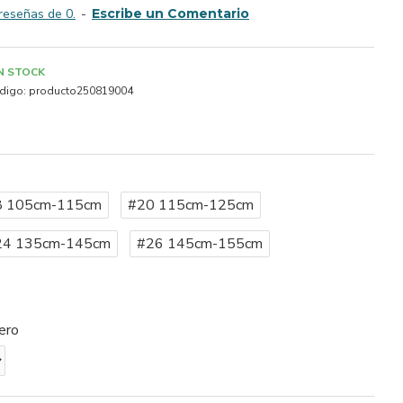
reseñas de 0.
-
Escribe un Comentario
IN STOCK
digo:
producto250819004
8 105cm-115cm
#20 115cm-125cm
24 135cm-145cm
#26 145cm-155cm
ero