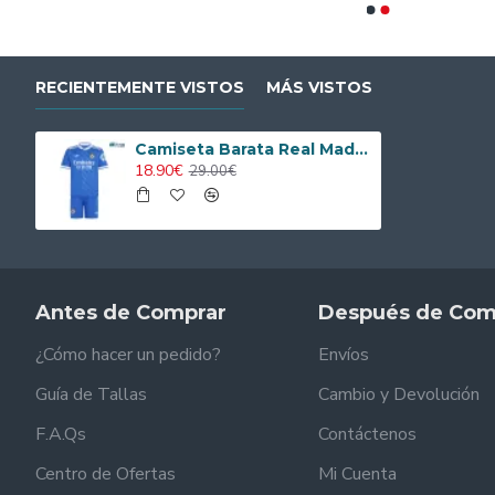
RECIENTEMENTE VISTOS
MÁS VISTOS
Camiseta Barata Real Madrid Tercera Equipación 2025/26 Equipación
18.90€
29.00€
Antes de Comprar
Después de Com
¿Cómo hacer un pedido?
Envíos
Guía de Tallas
Cambio y Devolución
F.A.Qs
Contáctenos
Centro de Ofertas
Mi Cuenta