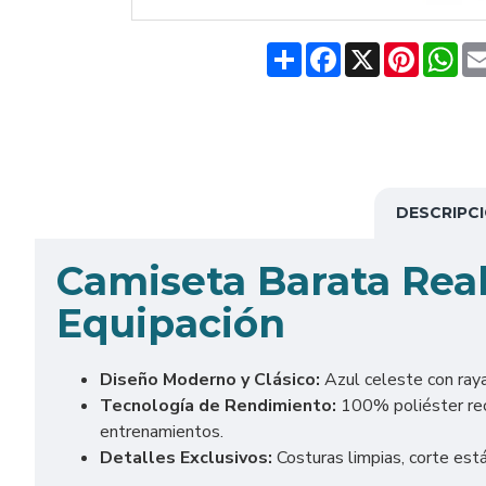
Share
Facebook
X
Pinteres
Wh
DESCRIPC
Camiseta Barata Rea
Equipación
Diseño Moderno y Clásico:
Azul celeste con raya
Tecnología de Rendimiento:
100% poliéster reci
entrenamientos.
Detalles Exclusivos:
Costuras limpias, corte está