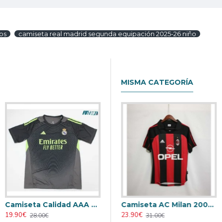
os
camiseta real madrid segunda equipación 2025-26 niño
MISMA CATEGORÍA
Camiseta Calidad AAA de Portero Real Madrid 2025/26 Negro
eta AC Milan 1995/1996 Local Retro
Camiseta AC Milan 1998/1999 Local Retro
Camiseta AC Milan 2000/2001 Local Retro
19.90€
23.90€
23.90€
28.00€
31.00€
31.00€