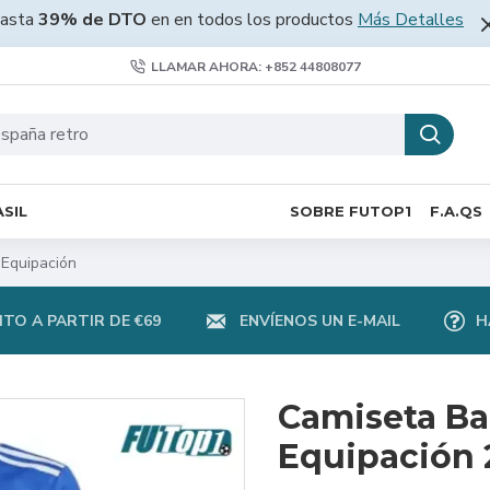
asta
39% de DTO
en en todos los productos
Más Detalles
LLAMAR AHORA: +852 44808077
SIL
SOBRE FUTOP1
F.A.QS
 Equipación
TO A PARTIR DE €69
ENVÍENOS UN E-MAIL
H
Camiseta Ba
Equipación 