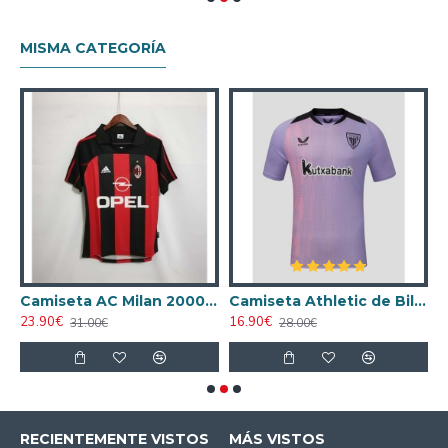
MISMA CATEGORÍA
ta AC Milan 1998/1999 Local Retro
Camiseta AC Milan 2000/2001 Local Retro
Camiseta Athletic de Bilbao 2024/2025 Alternativo
23.90€
16.90€
1
31.00€
28.00€
RECIENTEMENTE VISTOS
MÁS VISTOS