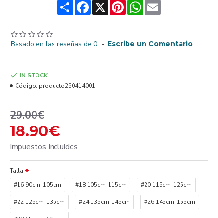
Share
Facebook
X
Pinterest
WhatsApp
Email
Basado en las reseñas de 0.
-
Escribe un Comentario
IN STOCK
Código:
producto250414001
29.00€
18.90€
Impuestos Incluidos
Talla
#16 90cm-105cm
#18 105cm-115cm
#20 115cm-125cm
#22 125cm-135cm
#24 135cm-145cm
#26 145cm-155cm