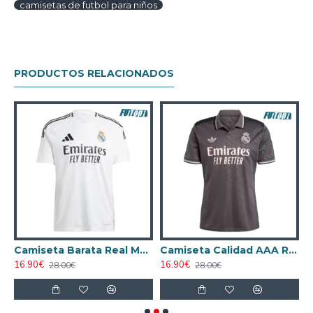
camisetas de futbol para niños
PRODUCTOS RELACIONADOS
ca Real Madrid Third 2024/25 Versión Jugador
Camiseta Barata Real Madrid Primera Equipación 2024/25
Camiseta Calidad AAA Real Madrid Third Tercera Equipación 2024/25
16.90€
16.90€
1
28.00€
28.00€