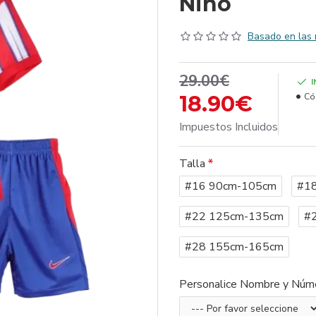
Niño
Basado en las 
29.00€
18.90€
Có
Impuestos Incluidos
Talla
#16 90cm-105cm
#1
#22 125cm-135cm
#
#28 155cm-165cm
Personalice Nombre y Núm