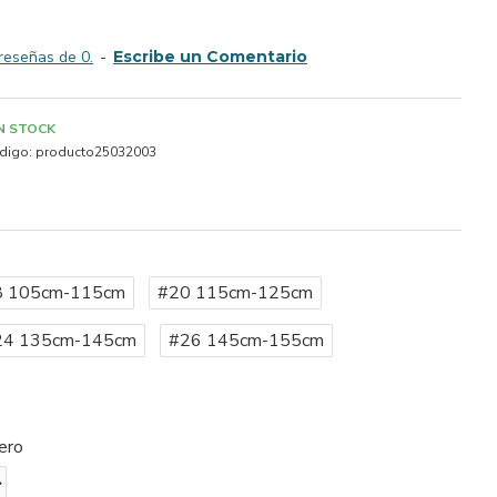
reseñas de 0.
-
Escribe un Comentario
IN STOCK
digo:
producto25032003
8 105cm-115cm
#20 115cm-125cm
24 135cm-145cm
#26 145cm-155cm
ero