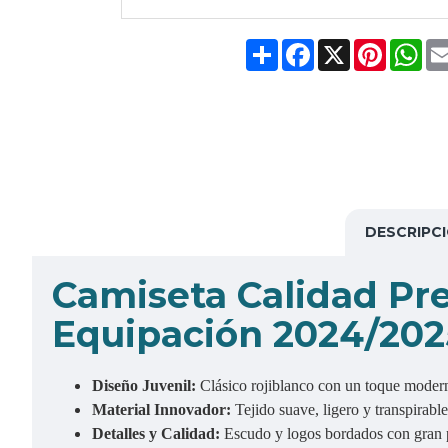
Share
Facebook
X
Pinteres
Wh
DESCRIPC
C
amiseta Calidad Pr
Equipación 2024/202
Diseño Juvenil:
Clásico rojiblanco con un toque moderno
Material Innovador:
Tejido suave, ligero y transpirabl
Detalles y Calidad:
Escudo y logos bordados con gran pr