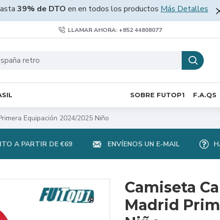
asta
39% de DTO
en en todos los productos
Más Detalles
LLAMAR AHORA: +852 44808077
SIL
SOBRE FUTOP1
F.A.QS
Primera Equipación 2024/2025 Niño
TO A PARTIR DE €69
ENVÍENOS UN E-MAIL
H
Camiseta Ca
Madrid Prim