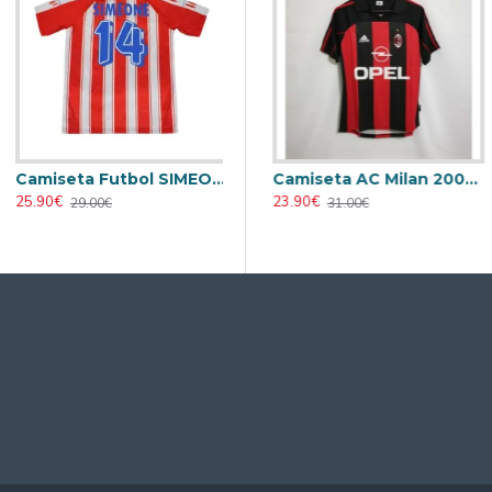
Camiseta Futbol SIMEONE 14 Atlético de Madrid Primera Equipación 1994/95 Vintage
eta AC Milan 1995/1996 Local Retro
Camiseta AC Milan 1998/1999 Local Retro
Camiseta AC Milan 2000/2001 Local Retro
25.90€
23.90€
23.90€
29.00€
31.00€
31.00€