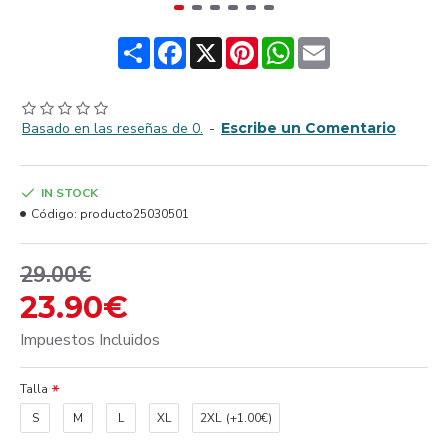
Share
Facebook
X
Pinterest
WhatsApp
Email
Basado en las reseñas de 0.
-
Escribe un Comentario
IN STOCK
Código:
producto25030501
29.00€
23.90€
Impuestos Incluidos
Talla
S
M
L
XL
2XL
(+1.00€)