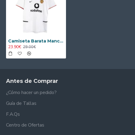
Camiseta Barata Manchester United Segunda Equipación 2002/03 Retro
23.90€
29.00€
Antes de Comprar
¿Cómo hacer un pedido?
Guía de Tallas
F.A.Qs
Centro de Ofertas