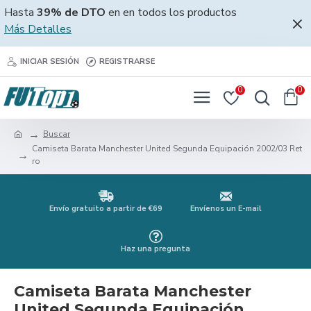
Hasta
39% de DTO
en en todos los productos
Más Detalles
INICIAR SESIÓN
REGISTRARSE
0
0
Buscar
Camiseta Barata Manchester United Segunda Equipación 2002/03 Ret
ro
Envío gratuito a partir de €69
Envíenos un E-mail
Haz una pregunta
Camiseta Barata Manchester
United Segunda Equipación