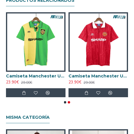
PRODUCTOS RELACIONADOS
d 1982/84 Local Retro Rojo
Camiseta Manchester United 1992/94 Visitante Retro Verde/Amarillo
Camiseta Manchester United 1992/94 Local Retro Rojo
23.90€
23.90€
29.00€
29.00€
MISMA CATEGORÍA