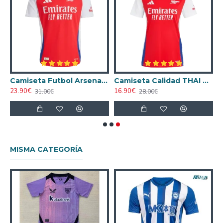
2025 Alternativo
Camiseta Futbol Arsenal Home 2024/25 Versión Jugador
Camiseta Calidad THAI Arsenal Local 2024/25 Mujer
23.90€
16.90€
31.00€
28.00€
MISMA CATEGORÍA