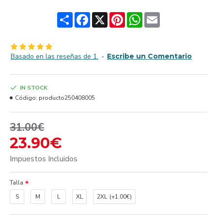
Share
Facebook
X
Pinterest
WhatsApp
Email
Basado en las reseñas de 1.
-
Escribe un Comentario
IN STOCK
Código:
producto250408005
31.00€
23.90€
Impuestos Incluidos
Talla
S
M
L
XL
2XL
(+1.00€)