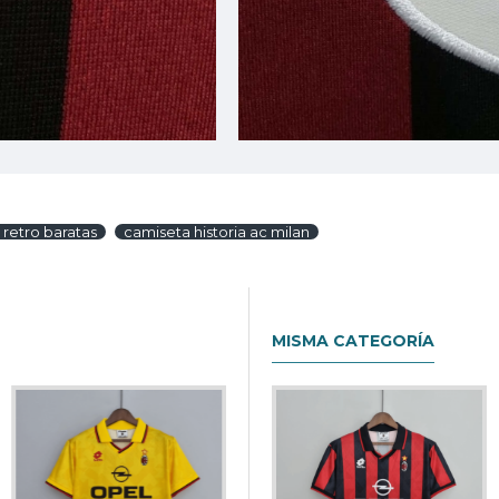
 retro baratas
camiseta historia ac milan
MISMA CATEGORÍA