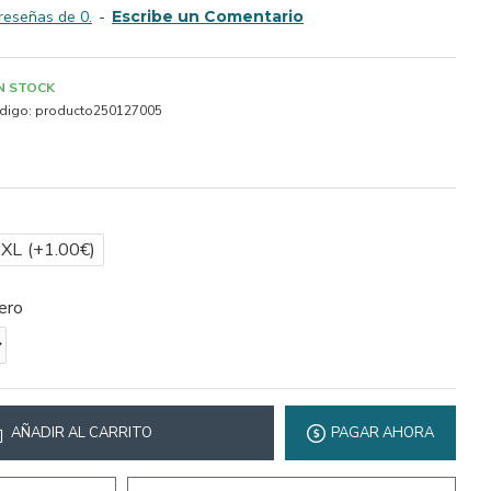
reseñas de 0.
-
Escribe un Comentario
IN STOCK
digo:
producto250127005
2XL
(+1.00€)
ero
AÑADIR AL CARRITO
PAGAR AHORA