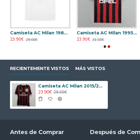
006/2007 Local Retro
Camiseta AC Milan 1988/1989 Visitante Retro
Camiseta AC Milan 1995/1996 Local Retro
23.90€
23.90€
29.00€
31.00€
RECIENTEMENTE VISTOS
MÁS VISTOS
Camiseta AC Milan 2015/2016 Local Retro
23.90€
29.00€
Antes de Comprar
Después de Com