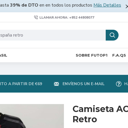
asta
39% de DTO
en en todos los productos
Más Detalles
LLAMAR AHORA: +852 44808077
SIL
SOBRE FUTOP1
F.A.QS
TO A PARTIR DE €69
ENVÍENOS UN E-MAIL
H
Camiseta AC
Retro